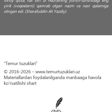
forsiy qissa, har biri ul Hazratning yurish-turishidagi eng
yirik (voqealarni) qamrab olgan nazm va nasr qalamiga
olingan edi. (Sharafuddin Ali Yazdiy)
“Temur tuzuklari”
© 2016-2026 – www.temurtuzuklari.uz
Materiallardan foydalanilganda manbaaga havola
ko'rsatilishi shart