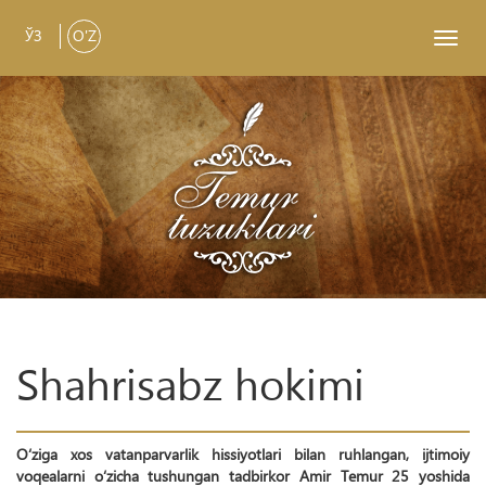
ЎЗ
O'Z
Toggl
navig
Shahrisabz hokimi
O‘ziga xos vatanparvarlik hissiyotlari bilan ruhlangan, ijtimoiy
voqealarni o‘zicha tushungan tadbirkor Amir Temur 25 yoshida