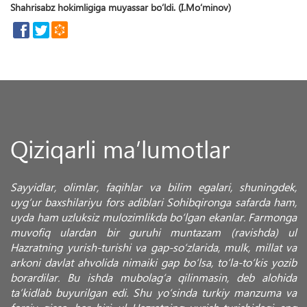
Shahrisabz hokimligiga muyassar bo‘ldi. (I.Mo‘minov)
Qiziqarli ma’lumotlar
Sayyidlar, olimlar, faqihlar va bilim egalari, shuningdek,
uyg‘ur baxshilariyu fors adiblari Sohibqironga safarda ham,
uyda ham uzluksiz mulozimlikda bo‘lgan ekanlar. Farmonga
muvofiq ulardan bir guruhi muntazam (ravishda) ul
Hazratning yurish-turishi va gap-so‘zlarida, mulk, millat va
arkoni davlat ahvolida nimaiki gap bo‘lsa, to‘la-to‘kis yozib
borardilar. Bu ishda mubolag‘a qilinmasin, deb alohida
ta’kidlab buyurilgan edi. Shu yo‘sinda turkiy manzuma va