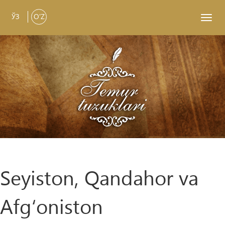
ЎЗ
O'Z
Toggl
navig
Seyiston, Qandahor va
Afg‘oniston