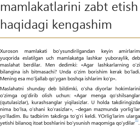
mamlakatlarini zabt etish
haqidagi kengashim
Xuroson mamlakati bo‘ysundirilgandan keyin amirlarim
yuqorida eslatilgan uch mamlakatga lashkar yuboraylik, deb
maslahat berdilar. Men dedimki: «Agar lashkarlarning o‘zi
bilangina ish bitmasachi? Unda o‘zim borishim kerak bo‘ladi.
Mening esa mo‘ljallab qo‘ygan boshqa ishlarim ko‘p».
Maslahatni shunday deb bildimki, o‘sha diyorlar hokimlarini
o‘zimga og‘dirib olish uchun: «Agar menga qo‘shilsanglar
(qutulasizlar), kurashsanglar yiqilasizlar. U holda takdiringizda
nima bo‘lsa, o‘shani ko‘rasizlar», –degan mazmunda yorlig‘lar
yo‘lladim. Bu tadbirim takdirga to‘g‘ri keldi. YOrlig‘larim ularga
[1]
yetishi bilanoq itoat boshlarini bo‘ysunish maqomiga qo‘ydilar
.