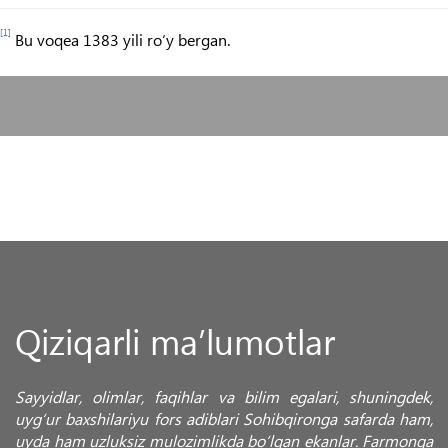
[1]
Bu voqea 1383 yili ro‘y bergan.
Qiziqarli ma’lumotlar
Sayyidlar, olimlar, faqihlar va bilim egalari, shuningdek,
uyg‘ur baxshilariyu fors adiblari Sohibqironga safarda ham,
uyda ham uzluksiz mulozimlikda bo‘lgan ekanlar. Farmonga