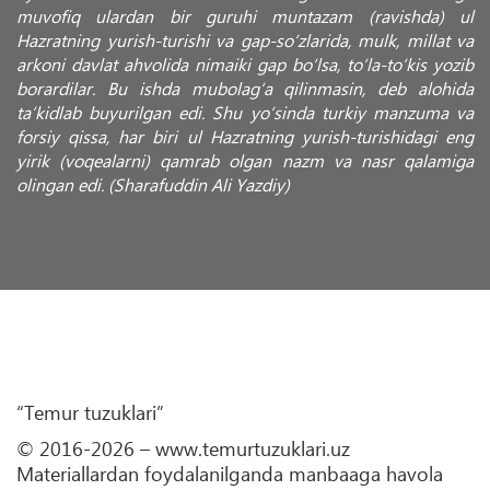
muvofiq ulardan bir guruhi muntazam (ravishda) ul
Hazratning yurish-turishi va gap-so‘zlarida, mulk, millat va
arkoni davlat ahvolida nimaiki gap bo‘lsa, to‘la-to‘kis yozib
borardilar. Bu ishda mubolag‘a qilinmasin, deb alohida
ta’kidlab buyurilgan edi. Shu yo‘sinda turkiy manzuma va
forsiy qissa, har biri ul Hazratning yurish-turishidagi eng
yirik (voqealarni) qamrab olgan nazm va nasr qalamiga
olingan edi. (Sharafuddin Ali Yazdiy)
“Temur tuzuklari”
© 2016-2026 – www.temurtuzuklari.uz
Materiallardan foydalanilganda manbaaga havola