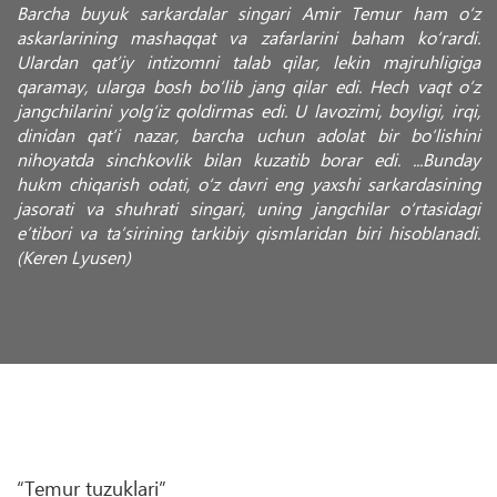
Barcha buyuk sarkardalar singari Amir Temur ham o‘z
askarlarining mashaqqat va zafarlarini baham ko‘rardi.
Ulardan qat’iy intizomni talab qilar, lekin majruhligiga
qaramay, ularga bosh bo‘lib jang qilar edi. Hech vaqt o‘z
jangchilarini yolg‘iz qoldirmas edi. U lavozimi, boyligi, irqi,
dinidan qat’i nazar, barcha uchun adolat bir bo‘lishini
nihoyatda sinchkovlik bilan kuzatib borar edi. ...Bunday
hukm chiqarish odati, o‘z davri eng yaxshi sarkardasining
jasorati va shuhrati singari, uning jangchilar o‘rtasidagi
e’tibori va ta’sirining tarkibiy qismlaridan biri hisoblanadi.
(Keren Lyusen)
“Temur tuzuklari”