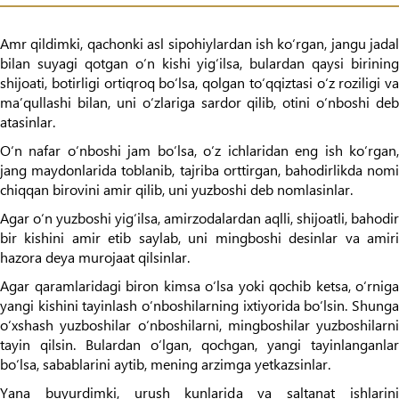
Amr qildimki, qachonki asl sipohiylardan ish ko‘rgan, jangu jadal
bilan suyagi qotgan o‘n kishi yig‘ilsa, bulardan qaysi birining
shijoati, botirligi ortiqroq bo‘lsa, qolgan to‘qqiztasi o‘z roziligi va
ma’qullashi bilan, uni o‘zlariga sardor qilib, otini o‘nboshi deb
atasinlar.
O‘n nafar o‘nboshi jam bo‘lsa, o‘z ichlaridan eng ish ko‘rgan,
jang maydonlarida toblanib, tajriba orttirgan, bahodirlikda nomi
chiqqan birovini amir qilib, uni yuzboshi deb nomlasinlar.
Agar o‘n yuzboshi yig‘ilsa, amirzodalardan aqlli, shijoatli, bahodir
bir kishini amir etib saylab, uni mingboshi desinlar va amiri
hazora deya murojaat qilsinlar.
Agar qaramlaridagi biron kimsa o‘lsa yoki qochib ketsa, o‘rniga
yangi kishini tayinlash o‘nboshilarning ixtiyorida bo‘lsin. Shunga
o‘xshash yuzboshilar o‘nboshilarni, mingboshilar yuzboshilarni
tayin qilsin. Bulardan o‘lgan, qochgan, yangi tayinlanganlar
bo‘lsa, sabablarini aytib, mening arzimga yetkazsinlar.
Yana buyurdimki, urush kunlarida va saltanat ishlarini