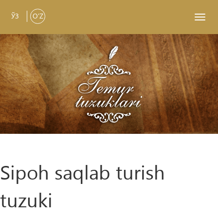
ЎЗ
O'Z
Toggl
navig
Sipoh saqlab turish
tuzuki