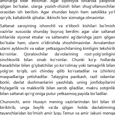
amirlarga tobe’ etilsinlar. Agar sipohiylik ishlarida yalqovlik
qilgan bo‘lsalar, ularga yozish-chizish bilan shug‘ullanuvchilar
orasidan ish berilsin. Agar shundan keyin ham xatolikka yo‘l
qo‘yib, kaltabinlik qilsalar, ikkinchi bor xizmatga olmasinlar.
Saltanat saroyining ishonchli va e’tiborli kishilari bo‘lmish
vazirlar xususida shunday buyruq berdim: agar ular saltanat
ishlarida xiyonat etsalar va saltanatni ag‘darishga jazm qilgan
bo‘lsalar ham, ularni o‘ldirishda shoshilmasinlar. Avvalambor
ularni ayblovchi va xabar yetkazguvchilarning kimligini tekshirib
ko‘rsinlar. Qoralovchilar da’volarining rost-yolg‘onligini
sinchkovlik bilan sinab ko‘rsinlar. Chunki ko‘p hollarda
hasadchilar bilan g‘iybatchilar yo ko‘rolmay yoki tamagirlik bilan
yolg‘on to‘qib, uni chinday qilib ko‘rsatadilar va (chirkin)
maqsadlariga yetishadilar. Talaygina pastkash, razil odamlar
borki, davlat dushmanlarini yaxshilab, uning jonfidoyilarini
hiylagarlik va makkorlik bilan xarob qiladilar, makru sotqinlik
bilan saltanat qo‘rg‘oniga putur yetkazmoq payida bo‘ladilar.
Chunonchi, amir Husayn mening vazirlarimdan biri bilan til
biriktirib, unga boylik va’da qilgan holda davlatimning
tayanchlaridan bo‘lmish amir Iygu Temur va amir Jakuni menga