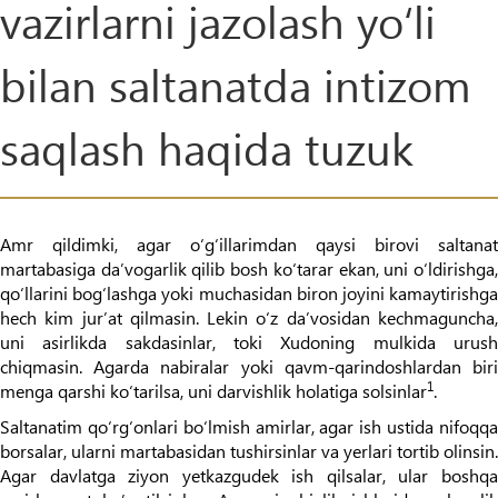
vazirlarni jazolash yo‘li
bilan saltanatda intizom
saqlash haqida tuzuk
Amr qildimki, agar o‘g‘illarimdan qaysi birovi saltanat
martabasiga da’vogarlik qilib bosh ko‘tarar ekan, uni o‘ldirishga,
qo‘llarini bog‘lashga yoki muchasidan biron joyini kamaytirishga
hech kim jur’at qilmasin. Lekin o‘z da’vosidan kechmaguncha,
uni asirlikda sakdasinlar, toki Xudoning mulkida urush
chiqmasin. Agarda nabiralar yoki qavm-qarindoshlardan biri
1
menga qarshi ko‘tarilsa, uni darvishlik holatiga solsinlar
.
Saltanatim qo‘rg‘onlari bo‘lmish amirlar, agar ish ustida nifoqqa
borsalar, ularni martabasidan tushirsinlar va yerlari tortib olinsin.
Agar davlatga ziyon yetkazgudek ish qilsalar, ular boshqa