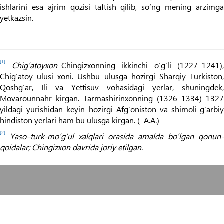
ishlarini esa ajrim qozisi taftish qilib, so‘ng mening arzimga
yetkazsin.
[1]
Chig‘atoyxon
–Chingizxonning ikkinchi o‘g‘li (1227–1241),
Chig‘atoy ulusi xoni. Ushbu ulusga hozirgi Sharqiy Turkiston,
Qoshg‘ar, Ili va Yettisuv vohasidagi yerlar, shuningdek,
Movarounnahr kirgan. Tarmashirinxonning (1326–1334) 1327
yildagi yurishidan keyin hozirgi Afg‘oniston va shimoli-g‘arbiy
hindiston yerlari ham bu ulusga kirgan. (–А.А.)
[2]
Yaso–turk-mo‘g‘ul xalqlari orasida amalda bo‘lgan qonun-
qoidalar; Chingizxon davrida joriy etilgan
.