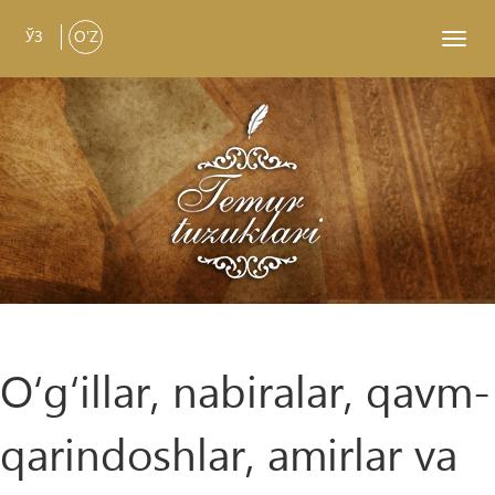
ЎЗ
O'Z
Toggl
navig
O‘g‘illar, nabiralar, qavm-
qarindoshlar, amirlar va