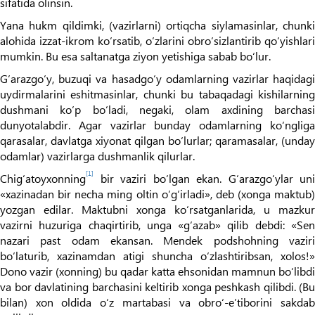
sifatida olinsin.
Yana hukm qildimki, (vazirlarni) ortiqcha siylamasinlar, chunki
alohida izzat-ikrom ko‘rsatib, o‘zlarini obro‘sizlantirib qo‘yishlari
mumkin. Bu esa saltanatga ziyon yetishiga sabab bo‘lur.
G‘arazgo‘y, buzuqi va hasadgo‘y odamlarning vazirlar haqidagi
uydirmalarini eshitmasinlar, chunki bu tabaqadagi kishilarning
dushmani ko‘p bo‘ladi, negaki, olam axdining barchasi
dunyotalabdir. Agar vazirlar bunday odamlarning ko‘ngliga
qarasalar, davlatga xiyonat qilgan bo‘lurlar; qaramasalar, (unday
odamlar) vazirlarga dushmanlik qilurlar.
[1]
Chig‘atoyxonning
bir vaziri bo‘lgan ekan. G‘arazgo‘ylar uni
«xazinadan bir necha ming oltin o‘g‘irladi», deb (xonga maktub)
yozgan edilar. Maktubni xonga ko‘rsatganlarida, u mazkur
vazirni huzuriga chaqirtirib, unga «g‘azab» qilib debdi: «Sen
nazari past odam ekansan. Mendek podshohning vaziri
bo‘laturib, xazinamdan atigi shuncha o‘zlashtiribsan, xolos!»
Dono vazir (xonning) bu qadar katta ehsonidan mamnun bo‘libdi
va bor davlatining barchasini keltirib xonga peshkash qilibdi. (Bu
bilan) xon oldida o‘z martabasi va obro‘-e’tiborini sakdab