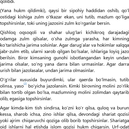
qolibdi.
(Yana hukm qildimki), qaysi bir sipohiy haddidan oshib, qo‘l
ostidagi kishiga zulm o‘tkazar ekan, uni tutib, mazlum qo‘liga
topshirsinlar, toki uning jazosini zulm ko‘rganlar bersin.
Qishloq oqsoqoli va shahar ulug‘lari kichikroq darajadagi
odamga zulm qilsalar, o‘sha zulmga yarasha, har kimning
ko‘tarishicha jarima solsinlar. Agar darug‘alar va hokimlar xalqqa
jabr-zulm etib, ularni xarob qilgan bo‘lsalar, ishlariga loyiq jazo
berilsin. Biror kimsaning gunohi isbotlangandan keyin undan
jarima olsalar, so‘ng yana darra bilan urmasinlar. Agar darra
urish bilan jazolasalar, undan jarima olmasinlar.
O‘g‘rilar xususida buyurdimki, ular qaerda bo‘lmasin, tutib
[2]
olinsa, yaso
bo‘yicha jazolansin. Kimki birovning molini zo‘rli
bilan tortib olgan bo‘lsa, mazlumning molini zolimdan qaytarib
olib, egasiga topshirsinlar.
Agar kimda-kim tish sindirsa, ko‘zni ko‘r qilsa, quloq va burun
kessa, sharob ichsa, zino ishlar qilsa, devondagi shariat qozisi
yoki ajrim chiqaruvchi qoziga olib borib topshirsinlar. Shariatga
oid ishlarni hal etishda islom qozisi hukm chiqarsin. Urf-odat