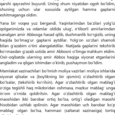
qarshi qayrashni buyurdi. Uning shum niyatidan ogoh bo‘ldim,
shuning uchun ular xususida aytilgan hamma gaplarni
eshitmaganga oldim.
Yana bir voqea yuz bergandi. Yaqinlarimdan ba’zilari yolg‘iz
qolganimizda va odamlar oldida ulug‘, e’tiborli amirlarimdan
sanalgan amir Abbosga hasad qilib, dushmanlik ko‘rgizib, uning
haqida bo‘lmag‘ur gaplarni aytdilar. Yolg‘on so‘zlari shamoli
bilan g‘azabim o‘tini alangalatdilar. Natijada gaplarini tekshirib
ko‘rmasdan g‘azab ustida amir Abbosni o‘limga mahkum etdim.
Oxir-oqibatda ularning amir Abbos haqiga xiyonat etganlarini
angladim va qilgan ishimdan o‘kinib, pushaymon bo‘ldim.
Mamlakat xazinachilari bo‘lmish moliya vazirlari moliya ishlarida
xiyonat qilsalar va (boylikning bir qismini) o‘zlashtirib olgan
bo‘lsalar, (tekshirib ko‘rilsin). Agar o‘zlashtirib olgan mablag‘i
o‘ziga tegishli haq mikdoridan oshmasa, mazkur mablag‘ unga
in’om o‘rnida qoldirilsin. Agar o‘zlashtirib olgan mablag‘i
maoshidan ikki barobar ortiq bo‘lsa, ortig‘i oladigan maoshi
hisobidan ushlab qolinsin. Agar maoshidan uch barobar ko‘p
mablag‘ olgan bo‘lsa, hammasi (saltanat xazinasiga) tortiq