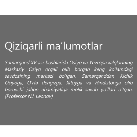
Qiziqarli ma’lumotlar
Samarqand XV asr boshlarida Osiyo va Yevropa xalqlarining
Markaziy Osiyo orqali olib borgan keng ko‘lamdagi
savdosining markazi bo‘lgan. Samarqanddan Kichik
Osiyoga, O‘rta dengizga, Xitoyga va Hindistonga olib
boruvchi jahon ahamiyatiga molik savdo yo‘llari o‘tgan.
(Professor N.I. Leonov)