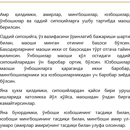
Амр қилдимки, амирлар, мингбошилар, юзбошилар,
ўнбошилар ва оддий сипоҳийларга ушбу тартибда маош
берилсин.
Оддий сипоҳийга, ўз вазифасини ўринлатиб бажариши шарти
билан, маоши минган отининг баҳоси бўлсин.
Баҳодирларнинг маоши икки от баҳосидан тўрт отгача тайин
қилинсин. Ўнбошилар маоши қўл остидаги оддий
сипоҳийларидан ўн баробар ортиқ бўлсин. Юзбошилар
маоши ўнбошиларга қараганда икки баробар,
мингбошиларники эса юзбошиларникидан уч баробар зиёда
бўлсин.
Яна ҳукм қилдимки, сипоҳийлардан қайси бири уруш
ишларида хатоликка йўл қўйса, маошидан ўндан бирга
камайтирсинлар.
Яна буюрдимки, ўнбоши юзбошининг тасдиқи билан,
юзбоши мингбошининг тасдиқи билан, мингбоши амир ул-
умаро (амирлар амири)нинг тасдиқи билан улуфа олсинлар.