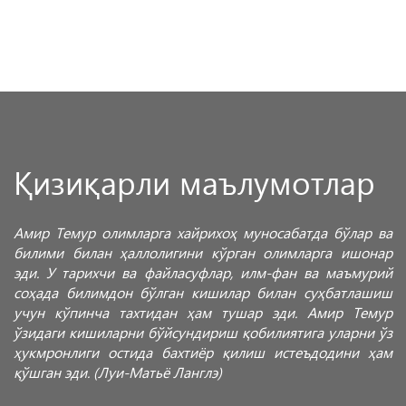
Қизиқарли маълумотлар
Амир Темур олимларга хайрихоҳ муносабатда бўлар ва
билими билан ҳаллолигини кўрган олимларга ишонар
эди. У тарихчи ва файласуфлар, илм-фан ва маъмурий
соҳада билимдон бўлган кишилар билан суҳбатлашиш
учун кўпинча тахтидан ҳам тушар эди. Амир Темур
ўзидаги кишиларни бўйсундириш қобилиятига уларни ўз
ҳукмронлиги остида бахтиёр қилиш истеъдодини ҳам
қўшган эди. (Луи-Матьё Ланглэ)