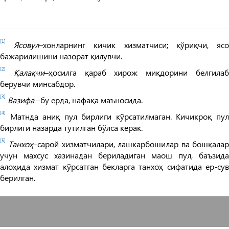
[1]
Ясовул
–хонларнинг кичик хизматчиси; қўриқчи, яс
бажарилишини назорат қилувчи.
[2]
Қалақчи
–ҳосилга қараб хирож миқдорини белгила
берувчи минсабдор.
[3]
Вазифа
–бу ерда, нафақа маъносида.
[4]
Матнда аниқ пул бирлиги кўрсатилмаган. Кичикроқ пул
бирлиги назарда тутилган бўлса керак.
[5]
Танхоҳ
–сарой хизматчилари, лашкарбошилар ва бошқала
учун махсус хазинадан бериладиган маош пул, баъзида
алоҳида хизмат кўрсатган бекларга танхоҳ сифатида ер-сув
берилган.