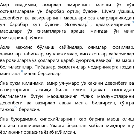
Амр қилдимки, амирлар амирининг маоши ўз қўл
остидагилардан ўн баробар ортиқ бўлсин. Шунга ўхшаш,
девонбеги ва вазирларнинг маошлари эса амирларникидан
[1]
[2
ўн баробар кўп бўлсин. Ясовуллар
, қалақчиларнинг
маошлари ўз хизматларига яраша, мингдан ўн минг
(микдорида) бўлсин.
Аҳли мажлис бўлмиш саййидлар, олимлар, фозиллар,
ҳакимлар, табиблар, мунажжимлар, қиссахонлар, хабарчилар
[3]
ва ровийларга ўз ҳолларига қараб, суюрғол, вазифа
ва маош
белгиласинлар. Пиёдалар, хизматчилар, чодирчиларга юздан
[4]
минггача
маош берсинлар.
Яна ҳукм қилдимки, амир ул-умаро ўз ҳақини девонбеги ва
вазирларнинг тасдиқи билан олсин. Давлат томонидан
белгиланган бутун маошларнинг тўлиқ маълумотларини
девонбеги ва вазирлар аввал менга билдирсин, сўнгра
[5]
танхоҳ
берилсин.
Яна буюрдимки, сипоҳийларнинг ҳар бирига маош олиш
ёрлиғи топширилсин. Уларга берилган маблағ миқдори шу
ёрлиқнинг орқасига ёзиб қўйилсин.